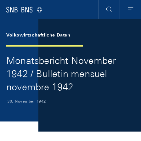
Skip Links Navigation
Header
Meta Navigation
Logo
Suche
Menu
Volkswirtschaftliche Daten
Monatsbericht November
1942 / Bulletin mensuel
novembre 1942
30. November 1942