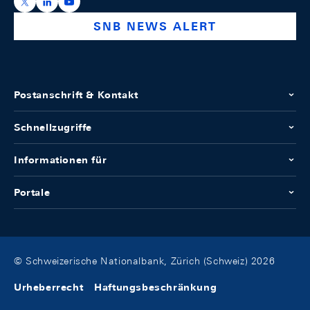
https://x.com/snb_bns
https://ch.linkedin.com/company/swiss-national-ba
https://www.youtube.com/@swissnationalbank
SNB NEWS ALERT
Postanschrift & Kontakt
Schnellzugriffe
Informationen für
Portale
© Schweizerische Nationalbank, Zürich (Schweiz) 2026
Urheberrecht
Haftungsbeschränkung