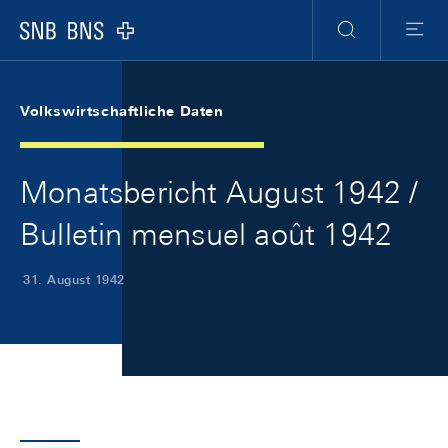
Skip Links Navigation
Header
Meta Navigation
Logo
Suche
Menu
Volkswirtschaftliche Daten
Monatsbericht August 1942 /
Bulletin mensuel août 1942
31. August 1942