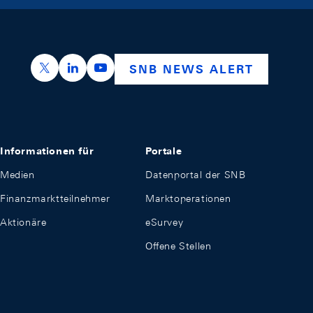
https://x.com/snb_bns
https://ch.linkedin.com/company/swiss-nation
https://www.youtube.com/@swissnation
SNB NEWS ALERT
Informationen für
Portale
Medien
Datenportal der SNB
Finanzmarktteilnehmer
Marktoperationen
Aktionäre
eSurvey
Offene Stellen