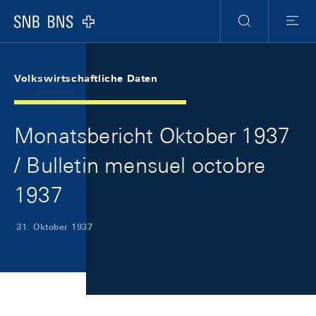
Skip Links Navigation
Header
Meta Navigation
Logo
Suche
Menu
Volkswirtschaftliche Daten
Monatsbericht Oktober 1937
/ Bulletin mensuel octobre
1937
31. Oktober 1937