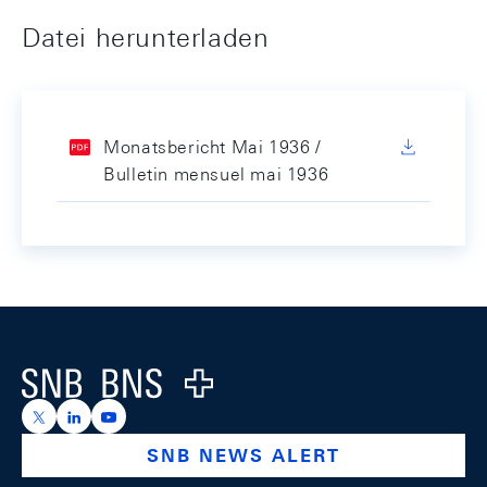
Datei herunterladen
Monatsbericht Mai 1936 /
Bulletin mensuel mai 1936
Footer
Logo
https://x.com/snb_bns
https://ch.linkedin.com/company/swiss-national-ba
https://www.youtube.com/@swissnationalbank
SNB NEWS ALERT