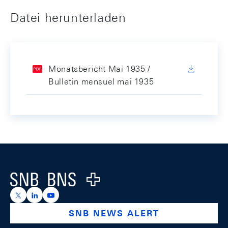
Datei herunterladen
Monatsbericht Mai 1935 /
Bulletin mensuel mai 1935
Footer
Logo
https://x.com/snb_bns
https://ch.linkedin.com/company/swiss-national-ba
https://www.youtube.com/@swissnationalbank
SNB NEWS ALERT