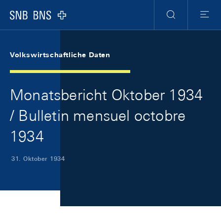
Skip Links Navigation
Header
Meta Navigation
Logo
Suche
Menu
Volkswirtschaftliche Daten
Monatsbericht Oktober 1934
/ Bulletin mensuel octobre
1934
31. Oktober 1934