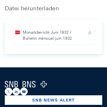
Datei herunterladen
Monatsbericht Juni 1932 /
Bulletin mensuel juin 1932
Footer
Logo
https://x.com/snb_bns
https://ch.linkedin.com/company/swiss-national-ba
https://www.youtube.com/@swissnationalbank
SNB NEWS ALERT