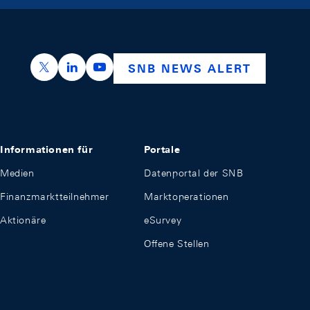
https://x.com/snb_bns
https://ch.linkedin.com/company/swiss-nation
https://www.youtube.com/@swissnation
SNB NEWS ALERT
Informationen für
Portale
Medien
Datenportal der SNB
Finanzmarktteilnehmer
Marktoperationen
Aktionäre
eSurvey
Offene Stellen