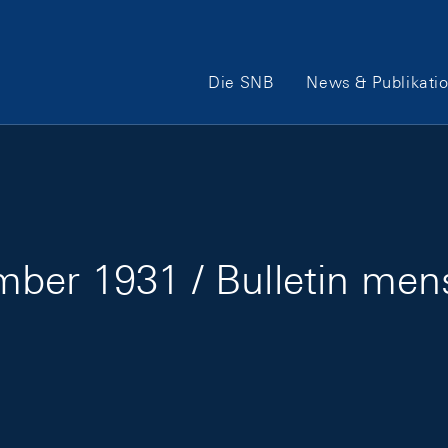
Hauptnavigation
Die SNB
News & Publikati
ber 1931 / Bulletin me