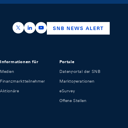
https://x.com/snb_bns
https://ch.linkedin.com/company/swiss-nation
https://www.youtube.com/@swissnation
SNB NEWS ALERT
Informationen für
Portale
Medien
Datenportal der SNB
Finanzmarktteilnehmer
Marktoperationen
Aktionäre
eSurvey
Offene Stellen