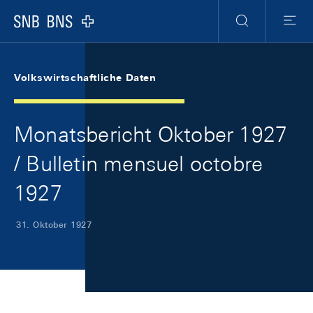
Skip Links Navigation
Header
Meta Navigation
Logo
Suche
Menu
Volkswirtschaftliche Daten
Monatsbericht Oktober 1927
/ Bulletin mensuel octobre
1927
31. Oktober 1927