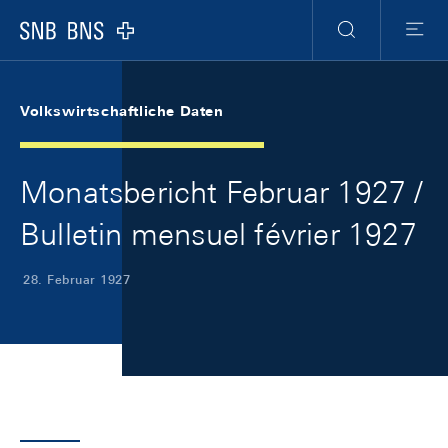
Skip Links Navigation
Header
Meta Navigation
Logo
Suche
Menu
Volkswirtschaftliche Daten
Monatsbericht Februar 1927 /
Bulletin mensuel février 1927
28. Februar 1927