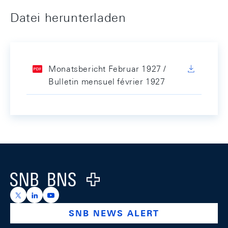
Datei herunterladen
Monatsbericht Februar 1927 /
Bulletin mensuel février 1927
Footer
Logo
https://x.com/snb_bns
https://ch.linkedin.com/company/swiss-national-ba
https://www.youtube.com/@swissnationalbank
SNB NEWS ALERT