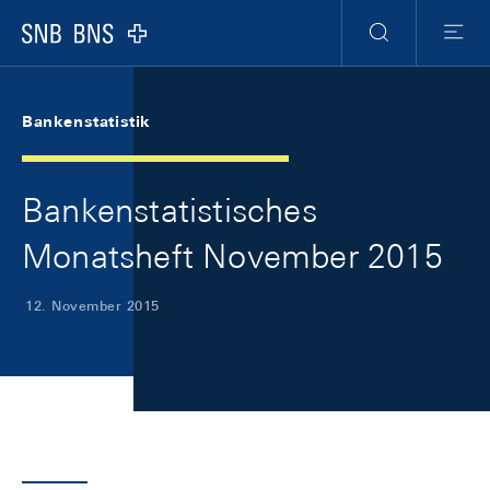
Skip Links Navigation
Header
Meta Navigation
Logo
Suche
Menu
Bankenstatistik
Bankenstatistisches
Monatsheft November 2015
12. November 2015