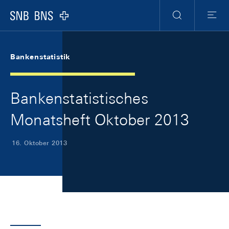
Skip Links Navigation
Header
Meta Navigation
Logo
Suche
Menu
Bankenstatistik
Bankenstatistisches
Monatsheft Oktober 2013
16. Oktober 2013