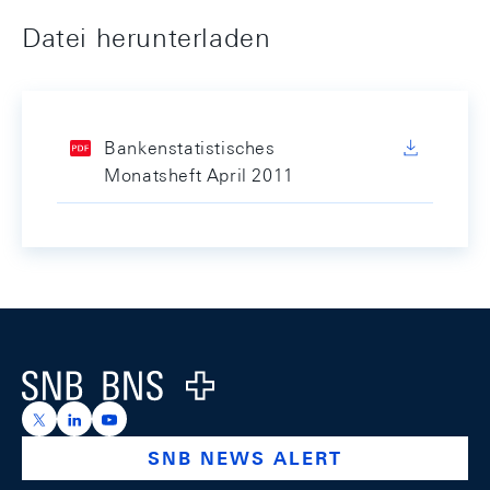
Datei herunterladen
Bankenstatistisches
Monatsheft April 2011
Footer
Logo
https://x.com/snb_bns
https://ch.linkedin.com/company/swiss-national-ba
https://www.youtube.com/@swissnationalbank
SNB NEWS ALERT