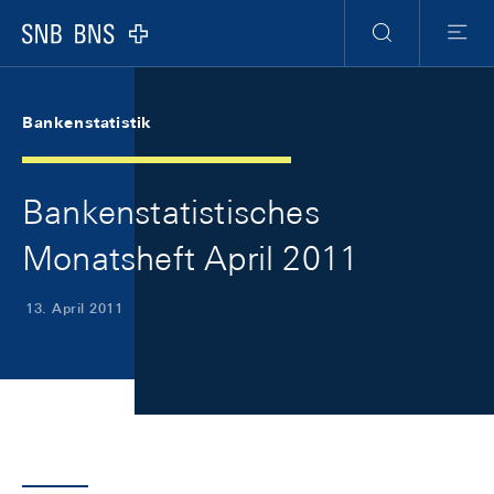
Skip Links Navigation
Header
Meta Navigation
Logo
Suche
Menu
Bankenstatistik
Bankenstatistisches
Monatsheft April 2011
13. April 2011