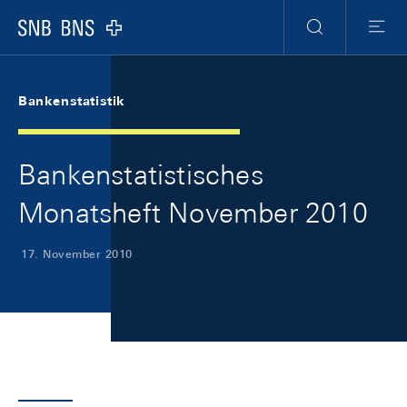
Skip Links Navigation
Header
Meta Navigation
Logo
Suche
Menu
Bankenstatistik
Bankenstatistisches
Monatsheft November 2010
17. November 2010