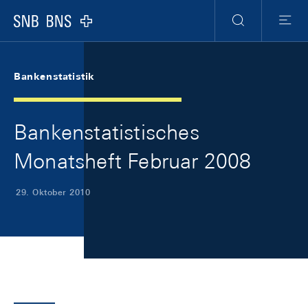
Skip Links Navigation
Header
Meta Navigation
Logo
Suche
Menu
Bankenstatistik
Bankenstatistisches
Monatsheft Februar 2008
29. Oktober 2010