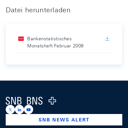
Datei herunterladen
Bankenstatistisches
Monatsheft Februar 2008
Footer
Logo
https://x.com/snb_bns
https://ch.linkedin.com/company/swiss-national-ba
https://www.youtube.com/@swissnationalbank
SNB NEWS ALERT