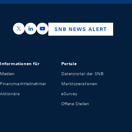
https://x.com/snb_bns
https://ch.linkedin.com/company/swiss-nation
https://www.youtube.com/@swissnation
SNB NEWS ALERT
Informationen für
Portale
Medien
Datenportal der SNB
Finanzmarktteilnehmer
Marktoperationen
Aktionäre
eSurvey
Offene Stellen