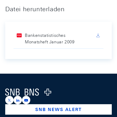
Datei herunterladen
Bankenstatistisches
Monatsheft Januar 2009
Footer
Logo
https://x.com/snb_bns
https://ch.linkedin.com/company/swiss-national-ba
https://www.youtube.com/@swissnationalbank
SNB NEWS ALERT