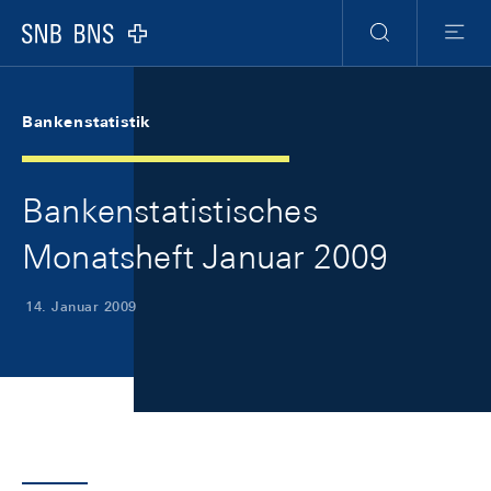
Skip Links Navigation
Header
Meta Navigation
Logo
Suche
Menu
Bankenstatistik
Bankenstatistisches
Monatsheft Januar 2009
14. Januar 2009