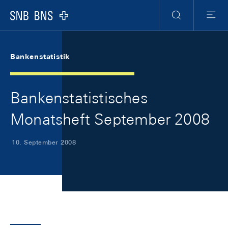
Skip Links Navigation
Header
Meta Navigation
Logo
Suche
Menu
Bankenstatistik
Bankenstatistisches
Monatsheft September 2008
10. September 2008