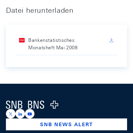
Datei herunterladen
Bankenstatistisches
Monatsheft Mai 2008
Footer
Logo
https://x.com/snb_bns
https://ch.linkedin.com/company/swiss-national-ba
https://www.youtube.com/@swissnationalbank
SNB NEWS ALERT