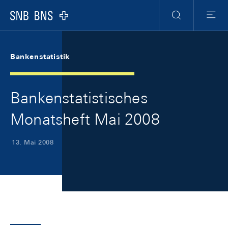
Skip Links Navigation
Header
Meta Navigation
Logo
Suche
Menu
Bankenstatistik
Bankenstatistisches
Monatsheft Mai 2008
13. Mai 2008