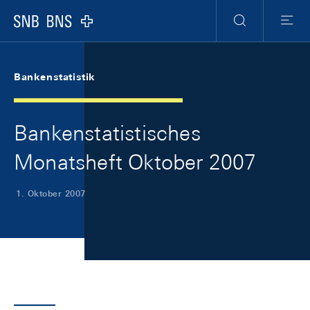
Skip Links Navigation
Header
Meta Navigation
Logo
Suche
Menu
Bankenstatistik
Bankenstatistisches
Monatsheft Oktober 2007
1. Oktober 2007