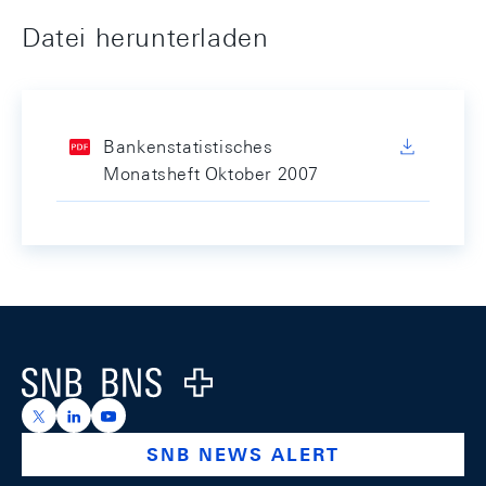
Datei herunterladen
Bankenstatistisches
Monatsheft Oktober 2007
Footer
Logo
https://x.com/snb_bns
https://ch.linkedin.com/company/swiss-national-ba
https://www.youtube.com/@swissnationalbank
SNB NEWS ALERT