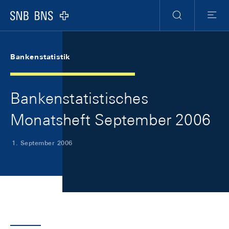
Skip Links Navigation
Header
Meta Navigation
Logo
Suche
Menu
Bankenstatistik
Bankenstatistisches
Monatsheft September 2006
1. September 2006