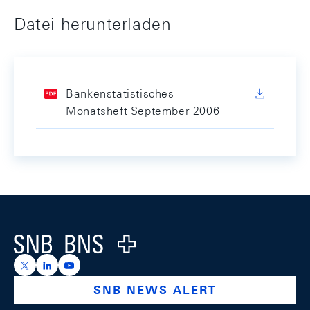
Datei herunterladen
Bankenstatistisches
Monatsheft September 2006
Footer
Logo
https://x.com/snb_bns
https://ch.linkedin.com/company/swiss-national-ba
https://www.youtube.com/@swissnationalbank
SNB NEWS ALERT