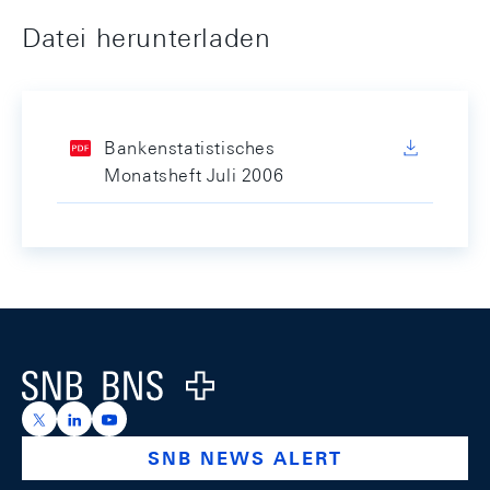
Datei herunterladen
Bankenstatistisches
Monatsheft Juli 2006
Footer
Logo
https://x.com/snb_bns
https://ch.linkedin.com/company/swiss-national-ba
https://www.youtube.com/@swissnationalbank
SNB NEWS ALERT