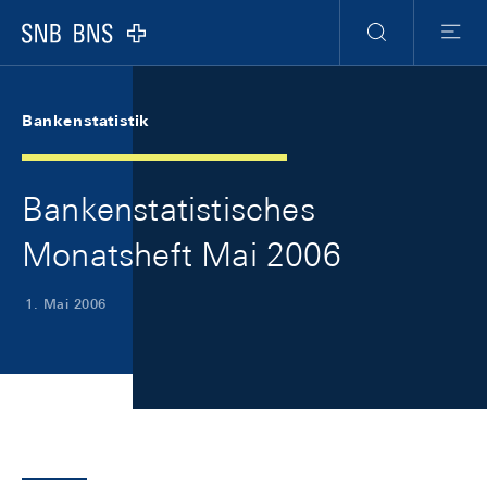
Skip Links Navigation
Header
Meta Navigation
Logo
Suche
Menu
Bankenstatistik
Bankenstatistisches
Monatsheft Mai 2006
1. Mai 2006