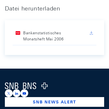
Datei herunterladen
Bankenstatistisches
Monatsheft Mai 2006
Footer
Logo
https://x.com/snb_bns
https://ch.linkedin.com/company/swiss-national-ba
https://www.youtube.com/@swissnationalbank
SNB NEWS ALERT