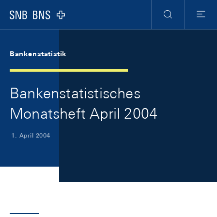
Skip Links Navigation
Header
Meta Navigation
Logo
Suche
Menu
Bankenstatistik
Bankenstatistisches
Monatsheft April 2004
1. April 2004