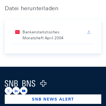
Datei herunterladen
Bankenstatistisches
Monatsheft April 2004
Footer
Logo
https://x.com/snb_bns
https://ch.linkedin.com/company/swiss-national-ba
https://www.youtube.com/@swissnationalbank
SNB NEWS ALERT