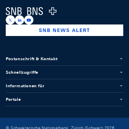
Logo
https://x.com/snb_bns
https://ch.linkedin.com/company/swiss-national-ba
https://www.youtube.com/@swissnationalbank
SNB NEWS ALERT
Postanschrift & Kontakt
Schnellzugriffe
Informationen für
Portale
© Schweizerische Nationalbank, Zürich (Schweiz) 2026