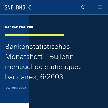
Skip Links Navigation
Header
Meta Navigation
Logo
Suche
Menu
Bankenstatistik
Bankenstatistisches
Monatsheft - Bulletin
mensuel de statistiques
bancaires, 6/2003
30. Juni 2003