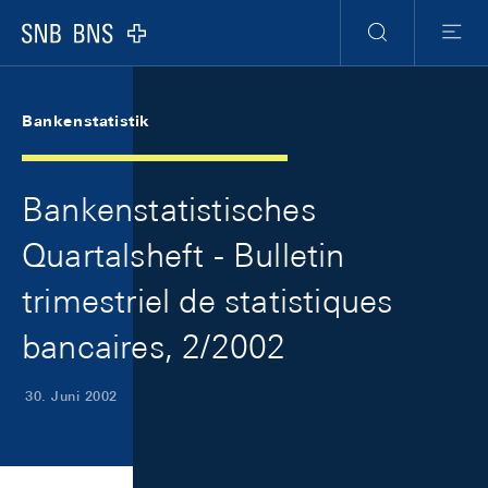
Skip Links Navigation
Header
Meta Navigation
Logo
Suche
Menu
Bankenstatistik
Bankenstatistisches
Quartalsheft - Bulletin
trimestriel de statistiques
bancaires, 2/2002
30. Juni 2002