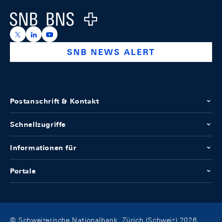
Logo
https://x.com/snb_bns
https://ch.linkedin.com/company/swiss-national-ba
https://www.youtube.com/@swissnationalbank
SNB NEWS ALERT
Postanschrift & Kontakt
Schnellzugriffe
Informationen für
Portale
© Schweizerische Nationalbank, Zürich (Schweiz) 2026