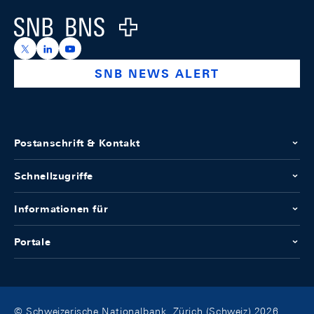
Logo
https://x.com/snb_bns
https://ch.linkedin.com/company/swiss-national-ba
https://www.youtube.com/@swissnationalbank
SNB NEWS ALERT
Postanschrift & Kontakt
Schnellzugriffe
Informationen für
Portale
© Schweizerische Nationalbank, Zürich (Schweiz) 2026