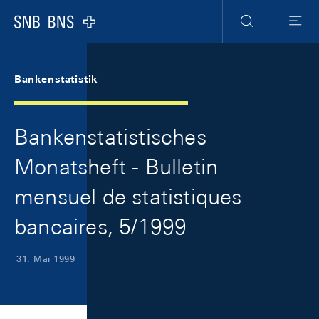
Skip Links Navigation
Header
Meta Navigation
Logo
Suche
Menu
Bankenstatistik
Bankenstatistisches
Monatsheft - Bulletin
mensuel de statistiques
bancaires, 5/1999
31. Mai 1999