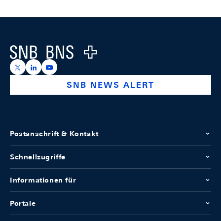
Footer
Logo
https://x.com/snb_bns
https://ch.linkedin.com/company/swiss-national-ba
https://www.youtube.com/@swissnationalbank
SNB NEWS ALERT
Postanschrift & Kontakt
Schnellzugriffe
Informationen für
Portale