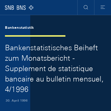
Skip Links Navigation
Header
Meta Navigation
Logo
Suche
Menu
Bankenstatistik
Bankenstatistisches Beiheft
zum Monatsbericht -
Supplement de statistique
bancaire au bulletin mensuel,
4/1996
30. April 1996