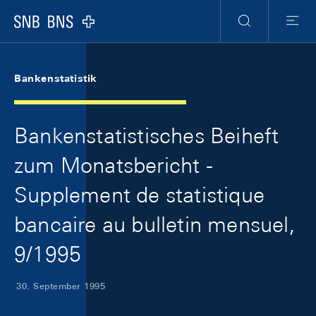
Skip Links Navigation
Header
Meta Navigation
Logo
Suche
Menu
Bankenstatistik
Bankenstatistisches Beiheft
zum Monatsbericht -
Supplement de statistique
bancaire au bulletin mensuel,
9/1995
30. September 1995