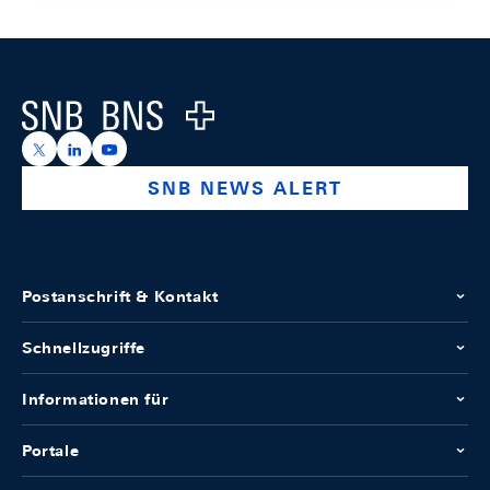
Footer
Logo
https://x.com/snb_bns
https://ch.linkedin.com/company/swiss-national-ba
https://www.youtube.com/@swissnationalbank
SNB NEWS ALERT
Postanschrift & Kontakt
Schnellzugriffe
Informationen für
Portale