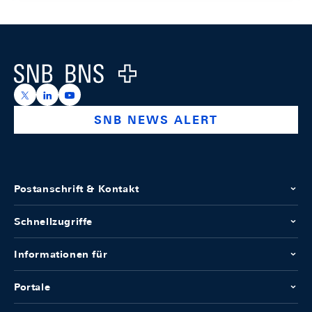
Footer
Logo
https://x.com/snb_bns
https://ch.linkedin.com/company/swiss-national-ba
https://www.youtube.com/@swissnationalbank
SNB NEWS ALERT
Postanschrift & Kontakt
Schnellzugriffe
Informationen für
Portale