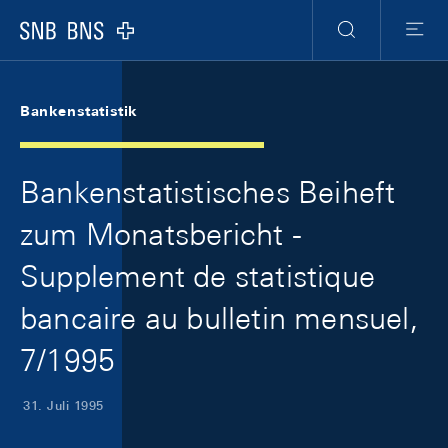
Skip Links Navigation
Header
Meta Navigation
Logo
Suche
Menu
Bankenstatistik
Bankenstatistisches Beiheft
zum Monatsbericht -
Supplement de statistique
bancaire au bulletin mensuel,
7/1995
31. Juli 1995