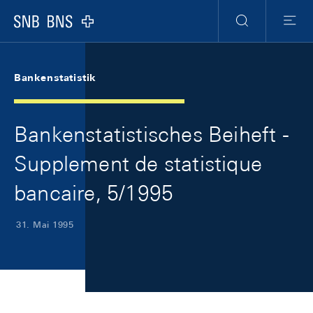
Skip Links Navigation
Header
Meta Navigation
Logo
Suche
Menu
Bankenstatistik
Bankenstatistisches Beiheft -
Supplement de statistique
bancaire, 5/1995
31. Mai 1995