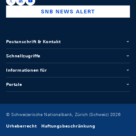
https://x.com/snb_bns
https://ch.linkedin.com/company/swiss-national-ba
https://www.youtube.com/@swissnationalbank
SNB NEWS ALERT
Postanschrift & Kontakt
Schnellzugriffe
Informationen für
Portale
© Schweizerische Nationalbank, Zürich (Schweiz) 2026
Urheberrecht
Haftungsbeschränkung