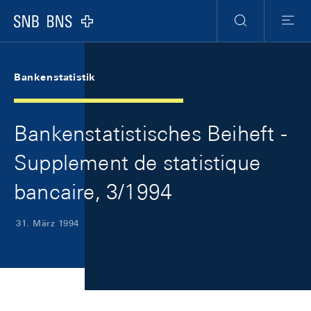
Skip Links Navigation
Header
Meta Navigation
Logo
Suche
Menu
Bankenstatistik
Bankenstatistisches Beiheft -
Supplement de statistique
bancaire, 3/1994
31. März 1994