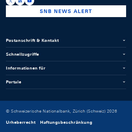
https://x.com/snb_bns
https://ch.linkedin.com/company/swiss-national-ba
https://www.youtube.com/@swissnationalbank
SNB NEWS ALERT
Postanschrift & Kontakt
Schnellzugriffe
Informationen für
Portale
© Schweizerische Nationalbank, Zürich (Schweiz) 2026
Urheberrecht
Haftungsbeschränkung