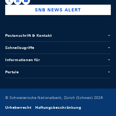
https://x.com/snb_bns
https://ch.linkedin.com/company/swiss-national-ba
https://www.youtube.com/@swissnationalbank
SNB NEWS ALERT
Postanschrift & Kontakt
Schnellzugriffe
Informationen für
Portale
© Schweizerische Nationalbank, Zürich (Schweiz) 2026
Urheberrecht
Haftungsbeschränkung