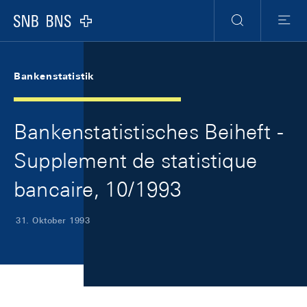
Skip Links Navigation
Header
Meta Navigation
Logo
Suche
Menu
Bankenstatistik
Bankenstatistisches Beiheft -
Supplement de statistique
bancaire, 10/1993
31. Oktober 1993