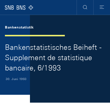
Skip Links Navigation
Header
Meta Navigation
Logo
Suche
Menu
Bankenstatistik
Bankenstatistisches Beiheft -
Supplement de statistique
bancaire, 6/1993
30. Juni 1993