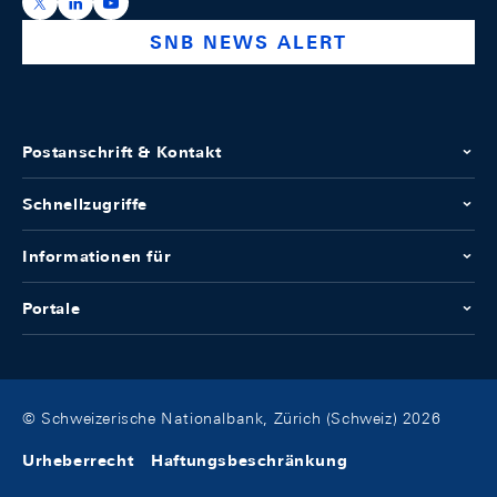
https://x.com/snb_bns
https://ch.linkedin.com/company/swiss-national-ba
https://www.youtube.com/@swissnationalbank
SNB NEWS ALERT
Postanschrift & Kontakt
Schnellzugriffe
Informationen für
Portale
© Schweizerische Nationalbank, Zürich (Schweiz) 2026
Urheberrecht
Haftungsbeschränkung