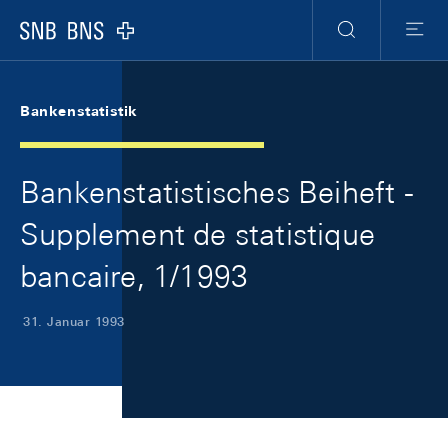
Skip Links Navigation
Header
Meta Navigation
Logo
Suche
Menu
Bankenstatistik
Bankenstatistisches Beiheft -
Supplement de statistique
bancaire, 1/1993
31. Januar 1993