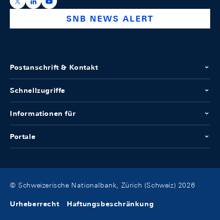
https://x.com/snb_bns
https://ch.linkedin.com/company/swiss-national-ba
https://www.youtube.com/@swissnationalbank
SNB NEWS ALERT
Postanschrift & Kontakt
Schnellzugriffe
Informationen für
Portale
© Schweizerische Nationalbank, Zürich (Schweiz) 2026
Urheberrecht
Haftungsbeschränkung