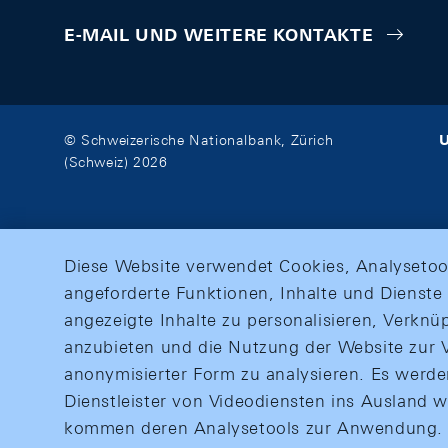
E-MAIL UND WEITERE KONTAKTE
U
© Schweizerische Nationalbank, Zürich
(Schweiz) 2026
Diese Website verwendet Cookies, Analysetoo
angeforderte Funktionen, Inhalte und Dienste 
angezeigte Inhalte zu personalisieren, Verkn
anzubieten und die Nutzung der Website zur V
anonymisierter Form zu analysieren. Es werd
Dienstleister von Videodiensten ins Ausland 
kommen deren Analysetools zur Anwendung. M