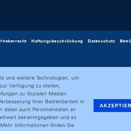
rheberrecht
Haftungsbeschränkung
Datenschutz
Betr
ls und weitere Technologien, um
zur Verfügung zu stellen,
üpfungen zu Sozialen Medien
erbesserung ihrer Bedienbarkeit in
AKZEPTIE
en dabei auch Personendaten an
weltweit bekanntgegeben und es
ehr Informationen finden Sie