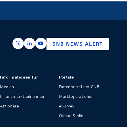
https://x.com/snb_bns
https://ch.linkedin.com/company/swiss-nation
https://www.youtube.com/@swissnation
SNB NEWS ALERT
Informationen für
Portale
Medien
Datenportal der SNB
Finanzmarktteilnehmer
Marktoperationen
Aktionäre
eSurvey
Offene Stellen