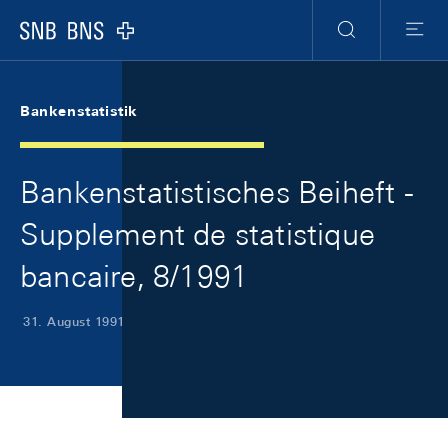
Skip Links Navigation
Header
Meta Navigation
Logo
Suche
Menu
Bankenstatistik
Bankenstatistisches Beiheft -
Supplement de statistique
bancaire, 8/1991
31. August 1991