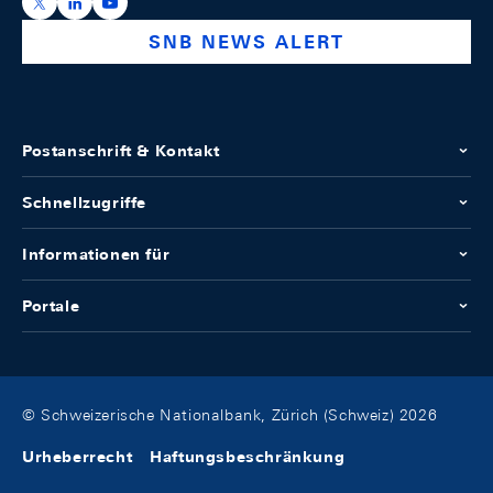
https://x.com/snb_bns
https://ch.linkedin.com/company/swiss-national-ba
https://www.youtube.com/@swissnationalbank
SNB NEWS ALERT
Postanschrift & Kontakt
Schnellzugriffe
Informationen für
Portale
© Schweizerische Nationalbank, Zürich (Schweiz) 2026
Urheberrecht
Haftungsbeschränkung