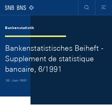
Skip Links Navigation
Header
Meta Navigation
Logo
Suche
Menu
Bankenstatistik
Bankenstatistisches Beiheft -
Supplement de statistique
bancaire, 6/1991
30. Juni 1991