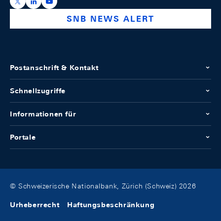
https://x.com/snb_bns
https://ch.linkedin.com/company/swiss-national-ba
https://www.youtube.com/@swissnationalbank
SNB NEWS ALERT
Postanschrift & Kontakt
Schnellzugriffe
Informationen für
Portale
© Schweizerische Nationalbank, Zürich (Schweiz) 2026
Urheberrecht
Haftungsbeschränkung