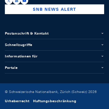
https://x.com/snb_bns
https://ch.linkedin.com/company/swiss-national-ba
https://www.youtube.com/@swissnationalbank
SNB NEWS ALERT
Postanschrift & Kontakt
Schnellzugriffe
Informationen für
Portale
© Schweizerische Nationalbank, Zürich (Schweiz) 2026
Urheberrecht
Haftungsbeschränkung