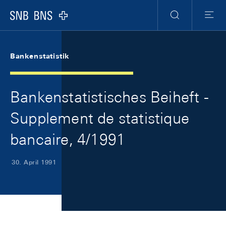
Skip Links Navigation
Header
Meta Navigation
Logo
Suche
Menu
Bankenstatistik
Bankenstatistisches Beiheft -
Supplement de statistique
bancaire, 4/1991
30. April 1991