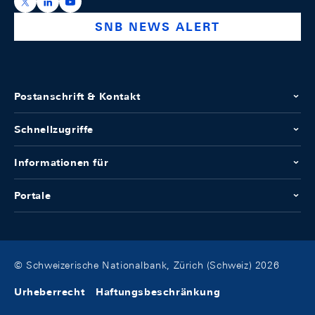
https://x.com/snb_bns
https://ch.linkedin.com/company/swiss-national-ba
https://www.youtube.com/@swissnationalbank
SNB NEWS ALERT
Postanschrift & Kontakt
Schnellzugriffe
Informationen für
Portale
© Schweizerische Nationalbank, Zürich (Schweiz) 2026
Urheberrecht
Haftungsbeschränkung