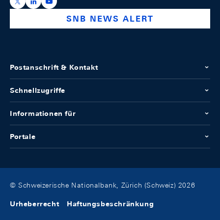
https://x.com/snb_bns
https://ch.linkedin.com/company/swiss-national-ba
https://www.youtube.com/@swissnationalbank
SNB NEWS ALERT
Postanschrift & Kontakt
Schnellzugriffe
Informationen für
Portale
© Schweizerische Nationalbank, Zürich (Schweiz) 2026
Urheberrecht
Haftungsbeschränkung