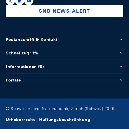
https://x.com/snb_bns
https://ch.linkedin.com/company/swiss-national-ba
https://www.youtube.com/@swissnationalbank
SNB NEWS ALERT
Postanschrift & Kontakt
Schnellzugriffe
Informationen für
Portale
© Schweizerische Nationalbank, Zürich (Schweiz) 2026
Urheberrecht
Haftungsbeschränkung