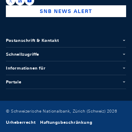
https://x.com/snb_bns
https://ch.linkedin.com/company/swiss-national-ba
https://www.youtube.com/@swissnationalbank
SNB NEWS ALERT
Postanschrift & Kontakt
Schnellzugriffe
Informationen für
Portale
© Schweizerische Nationalbank, Zürich (Schweiz) 2026
Urheberrecht
Haftungsbeschränkung