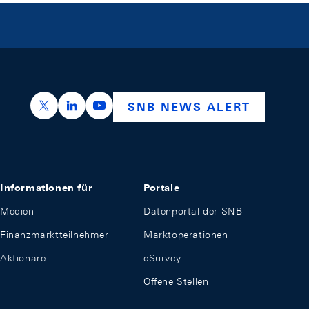
https://x.com/snb_bns
https://ch.linkedin.com/company/swiss-nation
https://www.youtube.com/@swissnation
SNB NEWS ALERT
Informationen für
Portale
Medien
Datenportal der SNB
Finanzmarktteilnehmer
Marktoperationen
Aktionäre
eSurvey
Offene Stellen