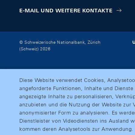
E-MAIL UND WEITERE KONTAKTE
U
© Schweizerische Nationalbank, Zürich
(Schweiz) 2026
Diese Website verwendet Cookies, Analysetoo
angeforderte Funktionen, Inhalte und Dienste 
angezeigte Inhalte zu personalisieren, Verkn
anzubieten und die Nutzung der Website zur V
anonymisierter Form zu analysieren. Es werd
Dienstleister von Videodiensten ins Ausland 
kommen deren Analysetools zur Anwendung. M