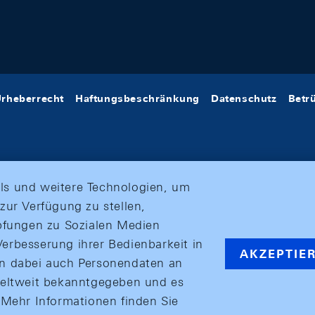
rheberrecht
Haftungsbeschränkung
Datenschutz
Betr
ls und weitere Technologien, um
zur Verfügung zu stellen,
üpfungen zu Sozialen Medien
erbesserung ihrer Bedienbarkeit in
AKZEPTIE
en dabei auch Personendaten an
weltweit bekanntgegeben und es
ehr Informationen finden Sie