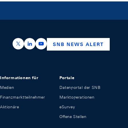
https://x.com/snb_bns
https://ch.linkedin.com/company/swiss-nation
https://www.youtube.com/@swissnation
SNB NEWS ALERT
Informationen für
Portale
Medien
Datenportal der SNB
Finanzmarktteilnehmer
Marktoperationen
Aktionäre
eSurvey
Offene Stellen