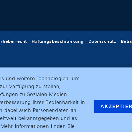
rheberrecht
Haftungsbeschränkung
Datenschutz
Betr
ls und weitere Technologien, um
zur Verfügung zu stellen,
üpfungen zu Sozialen Medien
erbesserung ihrer Bedienbarkeit in
AKZEPTIE
en dabei auch Personendaten an
weltweit bekanntgegeben und es
ehr Informationen finden Sie