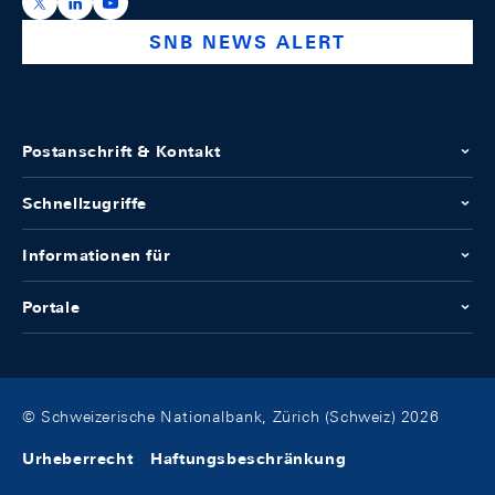
https://x.com/snb_bns
https://ch.linkedin.com/company/swiss-national-ba
https://www.youtube.com/@swissnationalbank
SNB NEWS ALERT
Postanschrift & Kontakt
Schnellzugriffe
Informationen für
Portale
© Schweizerische Nationalbank, Zürich (Schweiz) 2026
Urheberrecht
Haftungsbeschränkung