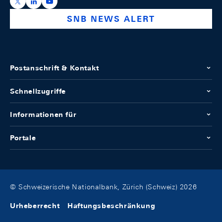
https://x.com/snb_bns
https://ch.linkedin.com/company/swiss-national-ba
https://www.youtube.com/@swissnationalbank
SNB NEWS ALERT
Postanschrift & Kontakt
Schnellzugriffe
Informationen für
Portale
© Schweizerische Nationalbank, Zürich (Schweiz) 2026
Urheberrecht
Haftungsbeschränkung