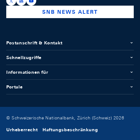
https://x.com/snb_bns
https://ch.linkedin.com/company/swiss-national-ba
https://www.youtube.com/@swissnationalbank
SNB NEWS ALERT
Postanschrift & Kontakt
Schnellzugriffe
Informationen für
Portale
© Schweizerische Nationalbank, Zürich (Schweiz) 2026
Urheberrecht
Haftungsbeschränkung